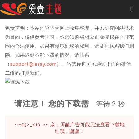
0
项目
-
0.00 元
免责声明：本站内容均为网上收集整理，并以研究网站技术
为目的，仅供参考学习，你必须购买相应正版授权在合理范
主题
围内合法使用。如果有侵犯到您的权利，请及时联系我们删
除。如果遇到不能下载的情况。请联系
插件
（
support@iesay.com
）。当然你也可以通过下面的微信
教程
二维码打赏我们。
商城
作品
请注意！ 您的下载需
等待
2
秒
~~o(>_<)o ~~ 亲，屏蔽广告可能无法查看下载地
址哦，谢谢！