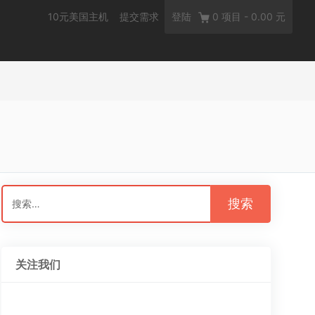
10元美国主机
提交需求
登陆
0
项目
-
0.00 元
搜
索：
关注我们