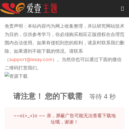
0
项目
-
0.00 元
免责声明：本站内容均为网上收集整理，并以研究网站技术
为目的，仅供参考学习，你必须购买相应正版授权在合理范
主题
围内合法使用。如果有侵犯到您的权利，请及时联系我们删
除。如果遇到不能下载的情况。请联系
插件
（
support@iesay.com
）。当然你也可以通过下面的微信
教程
二维码打赏我们。
商城
作品
请注意！ 您的下载需
等待
4
秒
~~o(>_<)o ~~ 亲，屏蔽广告可能无法查看下载地
址哦，谢谢！