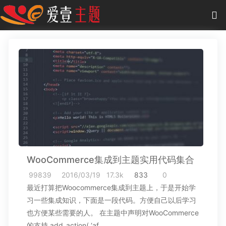
0
项目
-
0.00 元
主题
插件
教程
商城
WooCommerce集成到主题实用代码集合
作品
99839
2016/03/19
17.3k
833
0
最近打算把Woocommerce集成到主题上，于是开始学
习一些集成知识，下面是一段代码。方便自己以后学习
也方便某些需要的人。 在主题中声明对WooCommerce
的支持 add_action( ‘af…