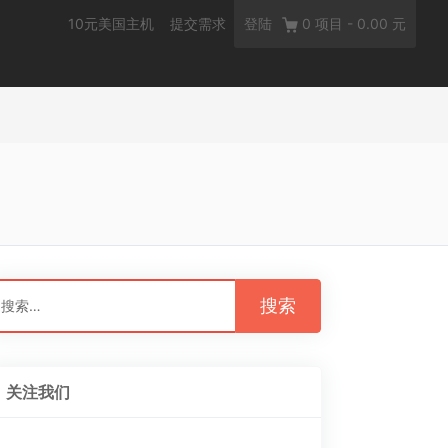
10元美国主机
提交需求
登陆
0
项目
-
0.00 元
：
关注我们