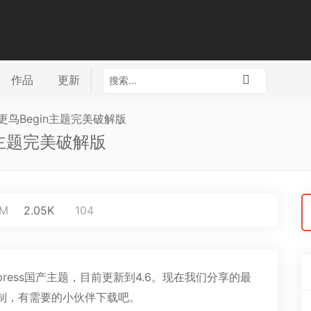
作品
更新
题知更鸟Begin主题完美破解版
in主题完美破解版
搜
8M
2.05K
104
索
press国产主题，目前更新到4.6。现在我们分享的最
权限制，有需要的小伙伴下载吧。