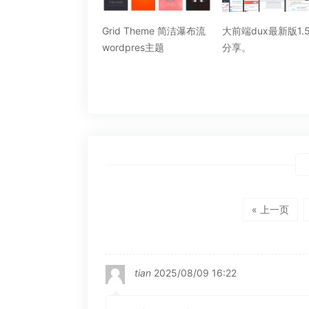
id Theme 简洁瀑布流
大前端dux最新版1.5免费
WordPress新主题Ti
rdpres主题
分享。
Pro版[2.0.6]破解版
评
« 上一页
论
导
航
tian
2025/08/09 16:22