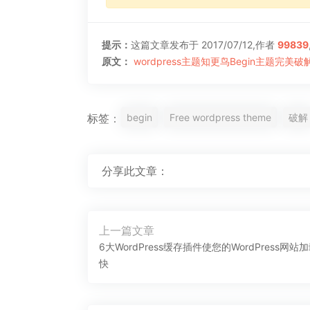
提示：
这篇文章发布于 2017/07/12,作者
99839
原文：
wordpress主题知更鸟Begin主题完美破
begin
Free wordpress theme
破解
标签：
分享此文章：
文
上一篇文章
章
上
6大WordPress缓存插件使您的WordPress网站
导
一
快
航
篇
文