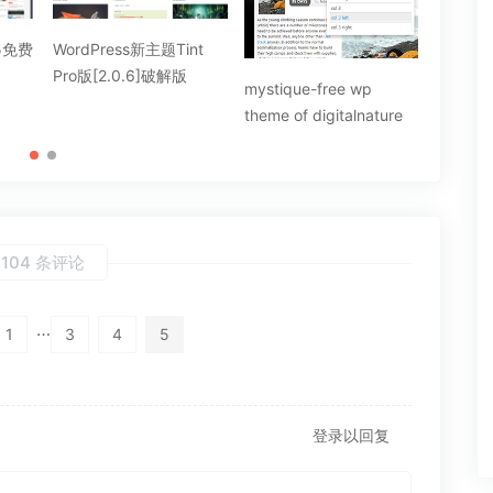
nt
Jocasta(zh_cn) – free
FolioPr
premium wordpress
free th
mystique-free wp
theme
theme of digitalnature
104 条评论
…
1
3
4
5
登录以回复