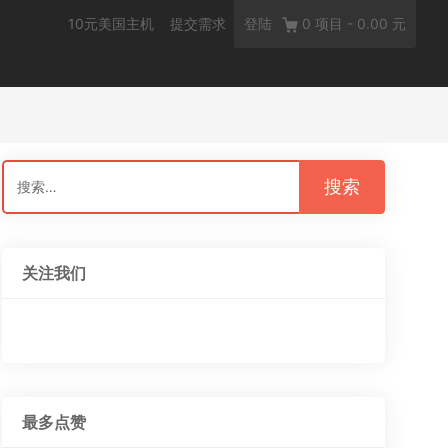
10元美国主机
提交需求
登陆
0
项目
-
0.00 元
搜
索：
关注我们
最多点赞