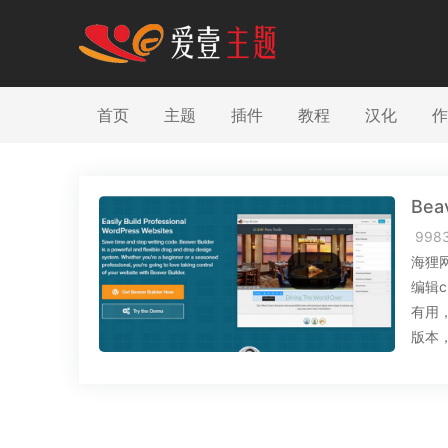
首页
主题
插件
教程
汉化
作
Bea
998
海狸
编辑
有用
版本