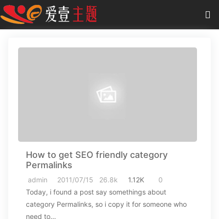
0
项目
-
0.00 元
主题
插件
教程
商城
How to get SEO friendly category
作品
Permalinks
admin
2011/07/15
26.8k
1.12K
0
Today, i found a post say somethings about
category Permalinks, so i copy it for someone who
need to…