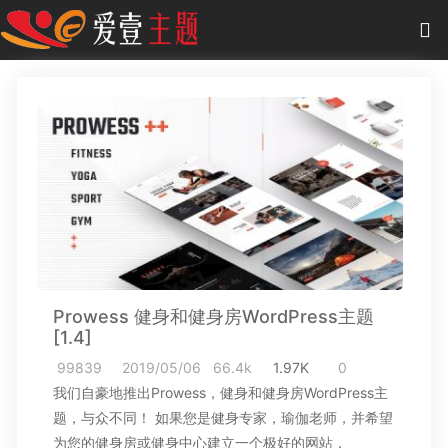
0
项目
-
0.00 元
主题
插件
教程
商城
Prowess 健身和健身房WordPress主题
作品
[1.4]
99839
2019/05/06
66.4k
1.97K
0
我们自豪地推出Prowess，健身和健身房WordPress主
题，与众不同！ 如果您是健身专家，瑜伽老师，并希望
为您的健身房或健身中心建立一个极好的网站，