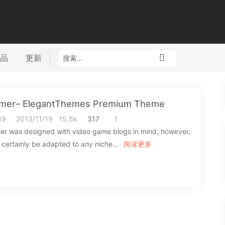
品
更新
mer– ElegantThemes Premium Theme
39
2013/11/19
15.5k
317
1
r was designed with video game blogs in mind, however,
n certainly be adapted to any niche…
阅读更多