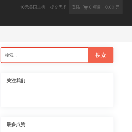
10元美国主机
提交需求
登陆
0
项目
-
0.00 元
搜
索：
关注我们
最多点赞