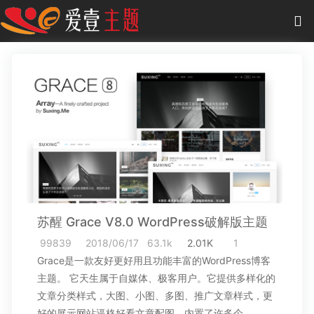
0
项目
-
0.00 元
主题
插件
教程
商城
苏醒 Grace V8.0 WordPress破解版主题
作品
99839
2018/06/17
63.1k
2.01K
1
Grace是一款友好更好用且功能丰富的WordPress博客
主题。 它天生属于自媒体、极客用户。它提供多样化的
文章分类样式，大图、小图、多图、推广文章样式，更
好的展示网站逼格好看文章配图。内置了许多个…