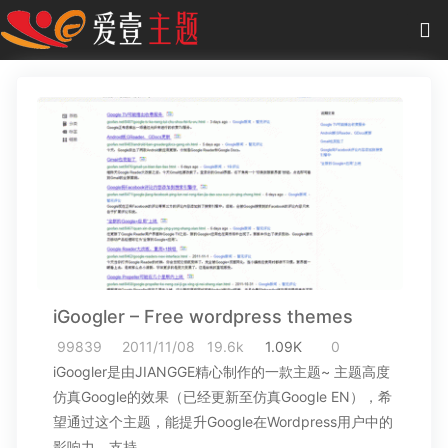
0
项目
-
0.00 元
主题
插件
教程
商城
iGoogler – Free wordpress themes
作品
99839
2011/11/08
19.6k
1.09K
0
iGoogler是由JIANGGE精心制作的一款主题~ 主题高度
仿真Google的效果（已经更新至仿真Google EN），希
望通过这个主题，能提升Google在Wordpress用户中的
影响力，支持…