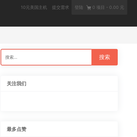
10元美国主机
提交需求
登陆
0
项目
-
0.00 元
搜
索：
关注我们
最多点赞