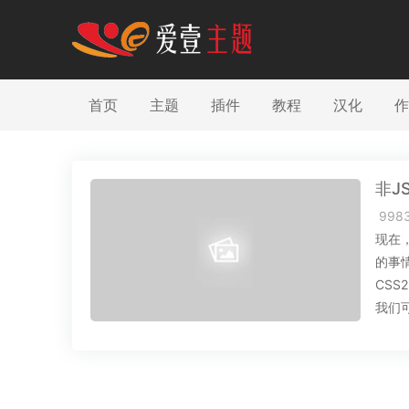
首页
主题
插件
教程
汉化
作
非J
998
现在
的事
CS
我们