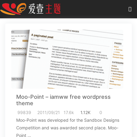
0
项目
-
0.00 元
主题
插件
教程
商城
Moo-Point – iamww free wordpress
作品
theme
99839
2011/09/21
17.6k
1.12K
0
Moo-Point was developed for the Sandbox Designs
Competition and was awarded second place. Moo-
Point …