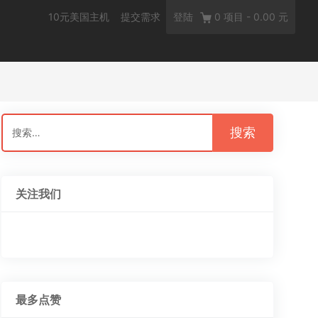
10元美国主机
提交需求
登陆
0
项目
-
0.00 元
搜
索：
关注我们
最多点赞