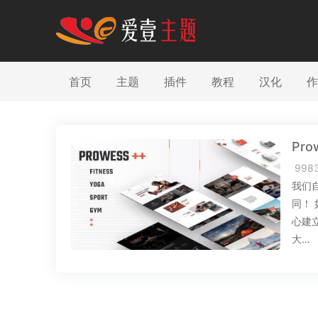
首页
主题
插件
教程
汉化
作
Pro
998
我们自
同！
心建立
大…