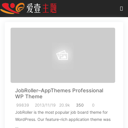
0
项目
-
0.00 元
主题
插件
教程
商城
JobRoller–AppThemes Professional
作品
WP Theme
99839
2013/11/19
20.9k
350
0
JobRoller is the most popular job board theme for
WordPress. Our feature-rich application theme was
…