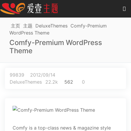
0
项目
-
0.00 元
主页
主题
DeluxeThemes
Comfy-Premium
WordPress Theme
主题
Comfy-Premium WordPress
Theme
插件
教程
99839
2012/09/14
商城
DeluxeThemes
22.2k
562
0
作品
Comfy is a top-class news & magazine style