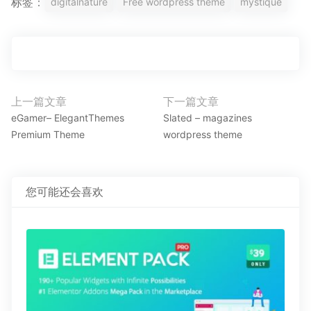
标签：
digitalnature
Free wordpress theme
mystique
文
上一篇文章
下一篇文章
上
下
章
eGamer– ElegantThemes
Slated – magazines
一
一
Premium Theme
wordpress theme
导
篇
篇
航
文
文
章：
章：
您可能还会喜欢