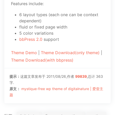
Features include:
6 layout types (each one can be context
dependent)
fluid or fixed page width
5 color variations
bbPress 2.0
support
Theme Demo
|
Theme Download(only theme)
|
Theme Download(with bbpress)
提示：
这篇文章发布于 2011/08/26,作者
99839
,总计 363
字.
原文：
mystique-free wp theme of digitalnature | 爱壹主
题