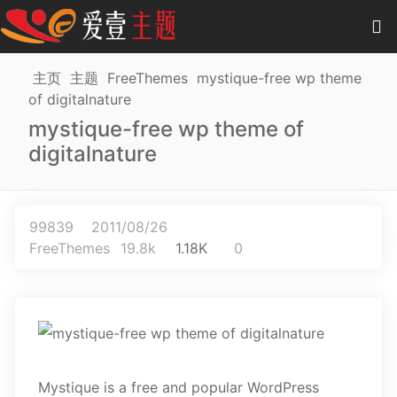
0
项目
-
0.00 元
主页
主题
FreeThemes
mystique-free wp theme
of digitalnature
主题
mystique-free wp theme of
digitalnature
插件
教程
99839
2011/08/26
商城
FreeThemes
19.8k
1.18K
0
作品
Mystique is a free and popular WordPress