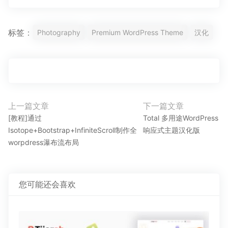
标签：
Photography
Premium WordPress Theme
汉化
文
上一篇文章
下一篇文章
上
下
章
[教程]通过
Total 多用途WordPress
一
一
Isotope+Bootstrap+InfiniteScroll制作全
响应式主题汉化版
导
篇
篇
worpdress瀑布流布局
航
文
文
章：
章：
您可能还会喜欢