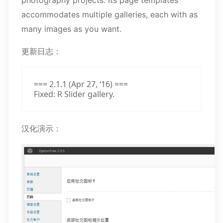
photography projects. Its page templates
accommodates multiple galleries, each with as
many images as you want.
更新日志：
=== 2.1.1 (Apr 27, ‘16) ===

Fixed: R Slider gallery.
汉化演示：