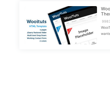
Woo
The
998
WooiT
wante