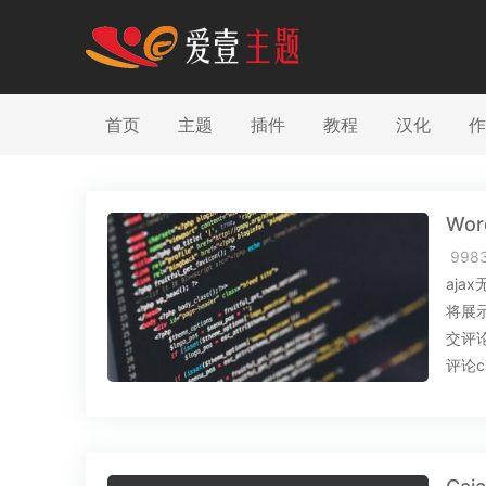
首页
主题
插件
教程
汉化
作
Wo
998
aj
将展示
交评
评论c