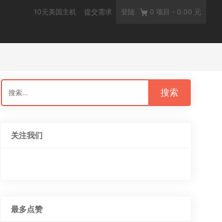
10元美国主机
提交需求
登陆
0
项目
-
0.00 元
搜
索：
关注我们
最多点赞