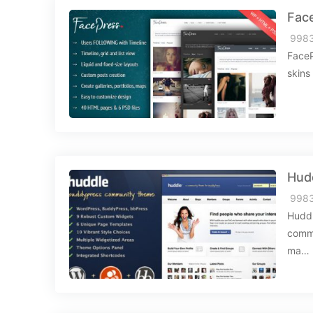
Fac
998
FaceP
skins
Hud
998
Huddl
commu
ma…