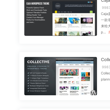
Caj
998
Ca
一款
来给大
p…
Col
998
Colle
plann