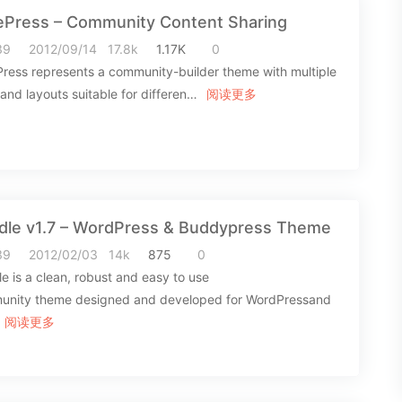
ePress – Community Content Sharing
39
2012/09/14
17.8k
1.17K
0
ress represents a community-builder theme with multiple
 and layouts suitable for differen…
阅读更多
dle v1.7 – WordPress & Buddypress Theme
39
2012/02/03
14k
875
0
e is a clean, robust and easy to use
nity theme designed and developed for WordPressand
阅读更多