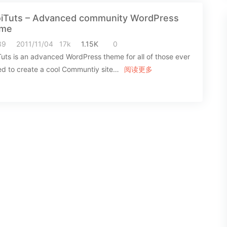
iTuts – Advanced community WordPress
me
39
2011/11/04
17k
1.15K
0
uts is an advanced WordPress theme for all of those ever
d to create a cool Communtiy site…
阅读更多