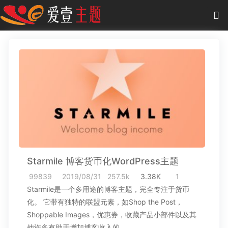
0
项目
-
0.00 元
主题
插件
教程
商城
Starmile 博客货币化WordPress主题
作品
99839
2019/08/31
257.5k
3.38K
1
Starmile是一个多用途的博客主题，完全专注于货币
化。 它带有独特的联盟元素，如Shop the Post，
Shoppable Images，优惠券，收藏产品小部件以及其
他许多有助于增加博客收入的…