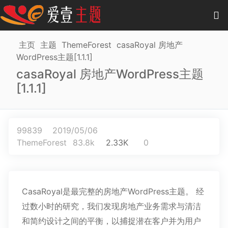
0
项目
-
0.00 元
主页
主题
ThemeForest
casaRoyal 房地产
WordPress主题[1.1.1]
主题
casaRoyal 房地产WordPress主题
[1.1.1]
插件
教程
99839
2019/05/06
商城
ThemeForest
83.8k
2.33K
0
作品
CasaRoyal是最完整的房地产WordPress主题。 经
过数小时的研究，我们发现房地产业务需求与清洁
和简约设计之间的平衡，以捕捉潜在客户并为用户