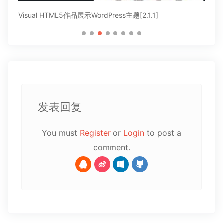
Visual HTML5作品展示WordPress主题[2.1.1]
Hy
发表回复
You must
Register
or
Login
to post a
comment.