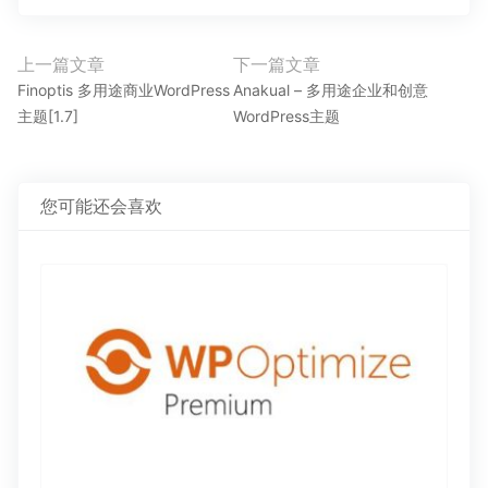
文
上一篇文章
下一篇文章
上
下
章
Finoptis 多用途商业WordPress
Anakual – 多用途企业和创意
一
一
主题[1.7]
WordPress主题
导
篇
篇
航
文
文
章：
章：
您可能还会喜欢