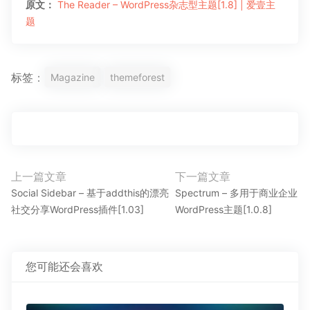
原文：
The Reader – WordPress杂志型主题[1.8] | 爱壹主
题
标签：
Magazine
themeforest
文
上一篇文章
下一篇文章
上
下
章
Social Sidebar – 基于addthis的漂亮
Spectrum – 多用于商业企业
一
一
社交分享WordPress插件[1.03]
WordPress主题[1.0.8]
导
篇
篇
航
文
文
章：
章：
您可能还会喜欢