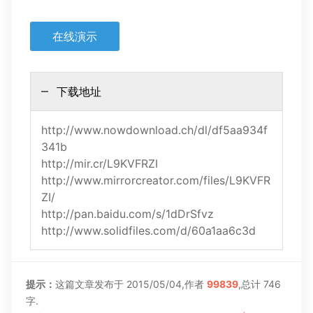
在线演示
下载地址
http://www.nowdownload.ch/dl/df5aa934f
341b
http://mir.cr/L9KVFRZI
http://www.mirrorcreator.com/files/L9KVFR
ZI/
http://pan.baidu.com/s/1dDrSfvz
http://www.solidfiles.com/d/60a1aa6c3d
提示：
这篇文章发布于 2015/05/04,作者
99839
,总计 746
字.