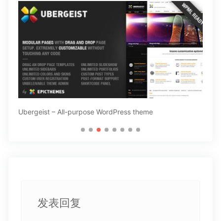
Ubergeist – All-purpose WordPress theme
Law
发表回复