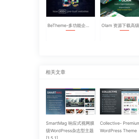
Phlox Pro – 多用途WordPress汉化主题5.7.0
BeTheme-多功能企业主题汉化破解版
相关文章
lvet 清爽简洁的
SmartMag 响应式视网膜
Collective- Premiu
dPress企业主题[1.0]
级WordPress杂志型主题
WordPress Theme
[1.5.1]