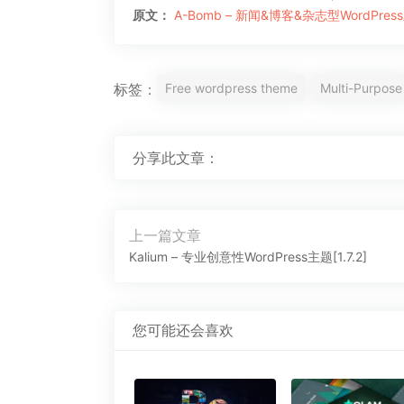
原文：
A-Bomb – 新闻&博客&杂志型WordPress主
Free wordpress theme
Multi-Purpose
标签：
分享此文章：
文
上一篇文章
章
上
Kalium – 专业创意性WordPress主题[1.7.2]
导
一
航
篇
文
您可能还会喜欢
章：