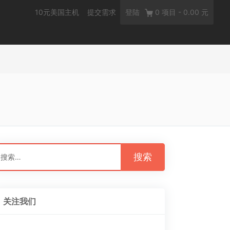
10元美国主机
提交需求
登陆
0
项目
-
0.00 元
：
关注我们