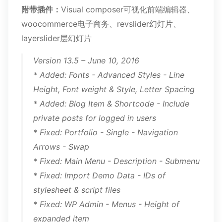
附带插件：
Visual composer可视化前端编辑器、
woocommerce电子商务、revslider幻灯片、
layerslider层幻灯片
Version 13.5 – June 10, 2016
* Added: Fonts - Advanced Styles - Line
Height, Font weight & Style, Letter Spacing
* Added: Blog Item & Shortcode - Include
private posts for logged in users
* Fixed: Portfolio - Single - Navigation
Arrows - Swap
* Fixed: Main Menu - Description - Submenu
* Fixed: Import Demo Data - IDs of
stylesheet & script files
* Fixed: WP Admin - Menus - Height of
expanded item