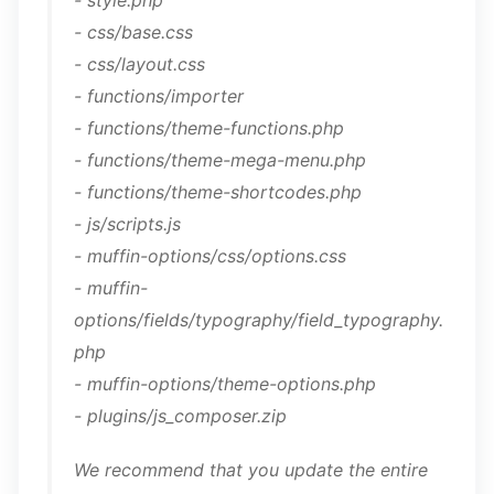
- style.php
- css/base.css
- css/layout.css
- functions/importer
- functions/theme-functions.php
- functions/theme-mega-menu.php
- functions/theme-shortcodes.php
- js/scripts.js
- muffin-options/css/options.css
- muffin-
options/fields/typography/field_typography.
php
- muffin-options/theme-options.php
- plugins/js_composer.zip
We recommend that you update the entire