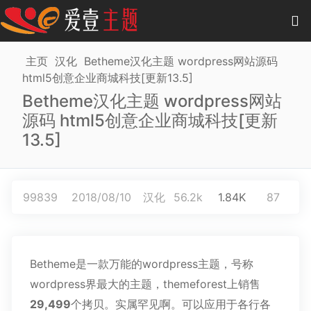
0
项目
-
0.00 元
主页
汉化
Betheme汉化主题 wordpress网站源码
html5创意企业商城科技[更新13.5]
主题
Betheme汉化主题 wordpress网站
源码 html5创意企业商城科技[更新
插件
13.5]
教程
商城
99839
2018/08/10
汉化
56.2k
1.84K
87
作品
Betheme是一款万能的wordpress主题，号称
wordpress界最大的主题，themeforest上销售
29,499
个拷贝。实属罕见啊。可以应用于各行各