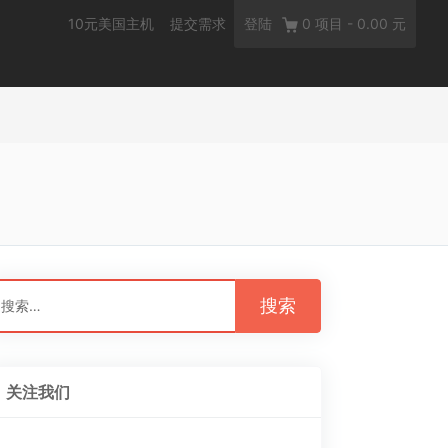
10元美国主机
提交需求
登陆
0
项目
-
0.00 元
：
关注我们