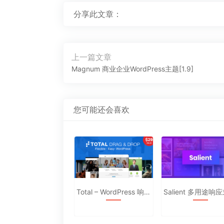
分享此文章：
文
上一篇文章
章
上
Magnum 商业企业WordPress主题[1.9]
导
一
航
篇
文
您可能还会喜欢
章：
Olam 资源下载高级商城中文主题
Total – WordPress 响应多用主题汉化版5.0.7