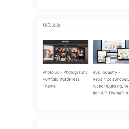
相关文章
enti – WordPress高清
Photolux – Photography
456 Industry –
网膜支持杂志型主题
Portfolio WordPress
RepairToolsShop&
.2]
Theme
ruction/Building/R
tion WP Theme[1.4.