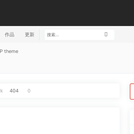
作品
更新
P theme
搜
7k
404
0
索