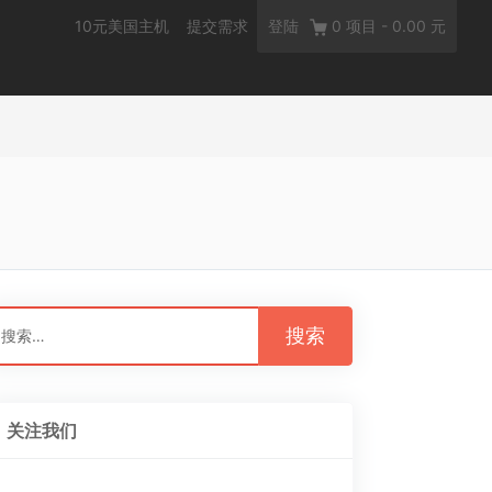
10元美国主机
提交需求
登陆
0
项目
-
0.00 元
：
关注我们