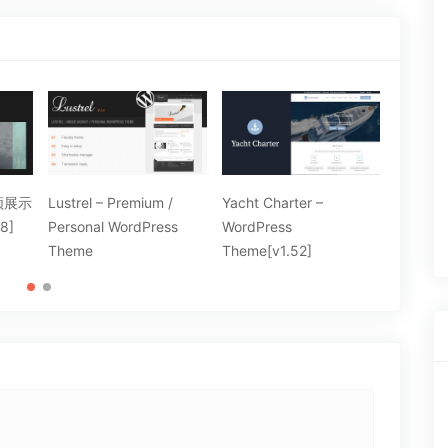
Yacht Charter –
Sancho – Clear blog WP
Modeli
s
WordPress
Theme
Photo
Theme[v1.52]
WordPr