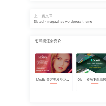
文
上一篇文章
章
上
Slated – magazines wordpress theme
导
一
航
篇
文
您可能还会喜欢
章：
Modis 美容美发沙龙主题汉化版
Olam 资源下载高级商城中文主题