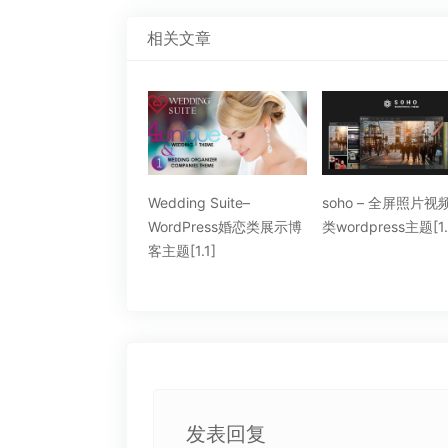
相关文章
ding Suite–
soho – 全屏照片视频展示
Lustrel – Premium /
rdPress婚恋类展示博
类wordpress主题[1.8]
Personal WordPres
[1.1]
Theme
发表回复