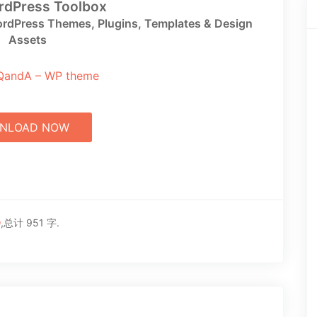
rdPress Toolbox
rdPress Themes, Plugins, Templates & Design
Assets
NLOAD NOW
9
,总计 951 字.