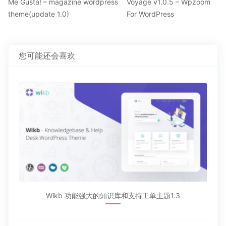
上
下
章
Me Gusta! – magazine wordpress
Voyage v1.0.5 – Wpzoom
一
一
theme(update 1.0)
For WordPress
导
篇
篇
航
文
文
章：
章：
您可能还会喜欢
Wikb 功能强大的知识库和支持工单主题1.3