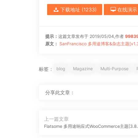
下载地址
(1233)
在线演示
提示：
这篇文章发布于 2019/05/04,作者
9983
原文：
SanFrancisco 多用途博客&杂志主题[v1.3
blog
Magazine
Multi-Purpose
标签：
分享此文章：
文
上一篇文章
章
上
Flatsome 多用途响应式WooCommerce主题[3.8.
导
一
航