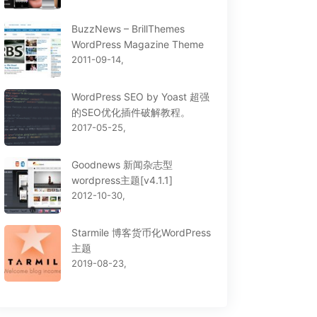
BuzzNews – BrillThemes
WordPress Magazine Theme
ra Box 单页响应式
Cross Apple – Clean
2011-09-14,
ess主题[1.3.3]
Business WordPress
Theme
WordPress SEO by Yoast 超强
的SEO优化插件破解教程。
2017-05-25,
Goodnews 新闻杂志型
wordpress主题[v4.1.1]
2012-10-30,
Starmile 博客货币化WordPress
主题
2019-08-23,