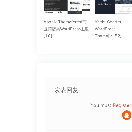
nix Themeforest商
Yacht Charter –
Xing 简洁的购物类
店类WordPress主题
WordPress
WordPress主题[1.0
]
Theme[v1.52]
发表回复
You must
Register