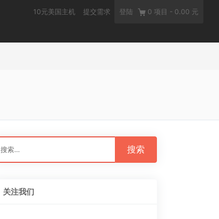
10元美国主机
提交需求
登陆
0
项目
-
0.00 元
：
关注我们