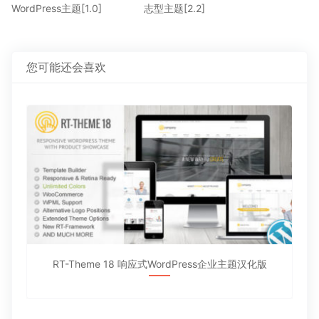
一
一
WordPress主题[1.0]
志型主题[2.2]
导
篇
篇
航
文
文
章：
章：
您可能还会喜欢
RT-Theme 18 响应式WordPress企业主题汉化版