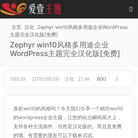
0
项目
-
0.00 元
主页
汉化
Zephyr win10风格多用途企业WordPress
主题完全汉化版[免费]
主题
Zephyr win10风格多用途企业
WordPress主题完全汉化版[免费]
插件
教程
99839
2016/08/08
汉化
21.4k
800
3
商城
作品
喜欢win10的风格吗？今天我们分享一个精仿win10
的wordpress企业主题，让您的站点瞬间高大上，
支持各种主流插件。当然是汉化版的。而且是免费
的哦。有需要的朋友可以下载来试试。