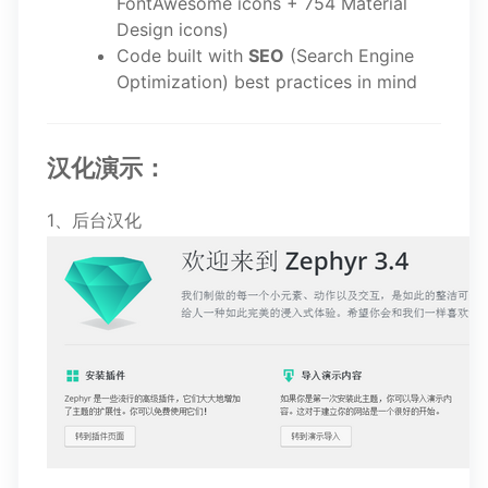
FontAwesome icons + 754 Material
Design icons)
Code built with
SEO
(Search Engine
Optimization) best practices in mind
汉化演示：
1、后台汉化