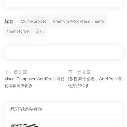
标签：
Multi-Purpose
Premium WordPress Theme
themeforest
汉化
文
上一篇文章
下一篇文章
上
下
章
Visual Composer WordPress可视
[教程]新手必看，WordPress优
一
一
化编辑器汉化版
化方法24条
导
篇
篇
航
文
文
章：
章：
您可能还会喜欢